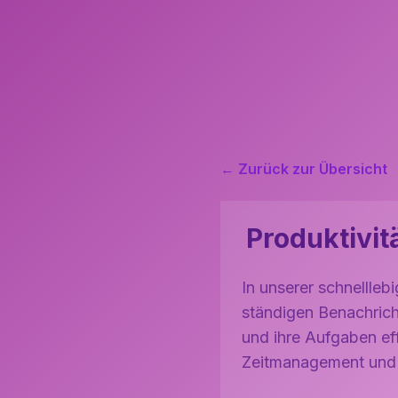
← Zurück zur Übersicht
Produktivit
In unserer schnellleb
ständigen Benachricht
und ihre Aufgaben eff
Zeitmanagement und b