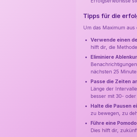
Erfolgserlebnisse st
Tipps für die erf
Um das Maximum aus d
Verwende einen de
hilft dir, die Meth
Eliminiere Ablenku
Benachrichtigungen 
nächsten 25 Minute
Passe die Zeiten a
Länge der Interval
besser mit 30- oder
Halte die Pausen ei
zu bewegen, zu dehn
Führe eine Pomodor
Dies hilft dir, zukü