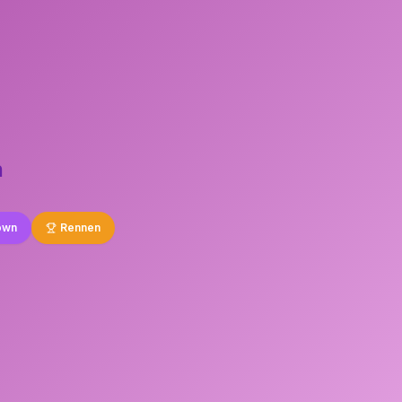
n
own
Rennen