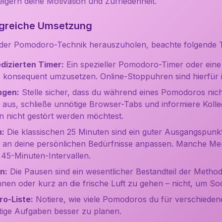
eigern deine Motivation und Zufriedenheit.
olgreiche Umsetzung
er Pomodoro-Technik herauszuholen, beachte folgende T
dizierten Timer:
Ein spezieller Pomodoro-Timer oder ein
ode konsequent umzusetzen. Online-Stoppuhren sind hierfür i
ngen:
Stelle sicher, dass du während eines Pomodoros nicht
aus, schließe unnötige Browser-Tabs und informiere Kolleg
n nicht gestört werden möchtest.
n:
Die klassischen 25 Minuten sind ein guter Ausgangspunkt
le an deine persönlichen Bedürfnisse anpassen. Manche Me
 45-Minuten-Intervallen.
n:
Die Pausen sind ein wesentlicher Bestandteil der Method
en oder kurz an die frische Luft zu gehen – nicht, um So
o-Liste:
Notiere, wie viele Pomodoros du für verschieden
nftige Aufgaben besser zu planen.