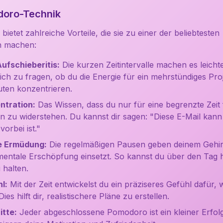
doro-Technik
etet zahlreiche Vorteile, die sie zu einer der beliebtesten
n machen:
ufschieberitis:
Die kurzen Zeitintervalle machen es leicht
dich zu fragen, ob du die Energie für ein mehrstündiges Pro
uten konzentrieren.
ntration:
Das Wissen, dass du nur für eine begrenzte Zeit 
gen zu widerstehen. Du kannst dir sagen: "Diese E-Mail kan
orbei ist."
e Ermüdung:
Die regelmäßigen Pausen geben deinem Gehirn
mentale Erschöpfung einsetzt. So kannst du über den Tag 
 halten.
l:
Mit der Zeit entwickelst du ein präziseres Gefühl dafür,
ies hilft dir, realistischere Pläne zu erstellen.
itte:
Jeder abgeschlossene Pomodoro ist ein kleiner Erfol