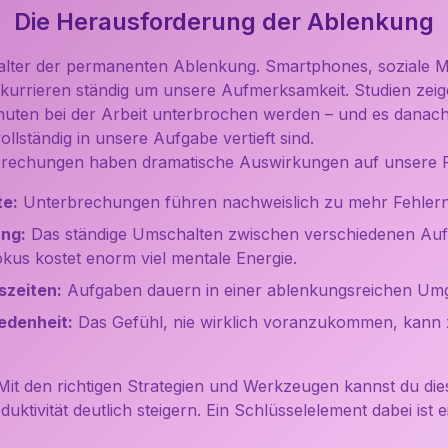
Die Herausforderung der Ablenkung
talter der permanenten Ablenkung. Smartphones, soziale M
urrieren ständig um unsere Aufmerksamkeit. Studien zeige
inuten bei der Arbeit unterbrochen werden – und es danac
ollständig in unsere Aufgabe vertieft sind.
brechungen haben dramatische Auswirkungen auf unsere Pr
te:
Unterbrechungen führen nachweislich zu mehr Fehlern 
ng:
Das ständige Umschalten zwischen verschiedenen Au
kus kostet enorm viel mentale Energie.
szeiten:
Aufgaben dauern in einer ablenkungsreichen Umg
edenheit:
Das Gefühl, nie wirklich voranzukommen, kann 
: Mit den richtigen Strategien und Werkzeugen kannst du d
uktivität deutlich steigern. Ein Schlüsselelement dabei ist