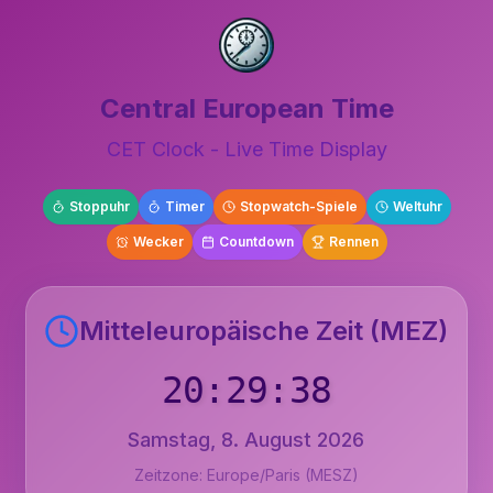
Central European Time
CET Clock - Live Time Display
Stoppuhr
Timer
Stopwatch-Spiele
Weltuhr
Wecker
Countdown
Rennen
Mitteleuropäische Zeit (MEZ)
20:29:39
Samstag, 8. August 2026
Zeitzone: Europe/Paris (
MESZ
)