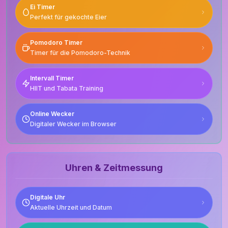
Ei Timer
Perfekt für gekochte Eier
Pomodoro Timer
Timer für die Pomodoro-Technik
Intervall Timer
HIIT und Tabata Training
Online Wecker
Digitaler Wecker im Browser
Uhren & Zeitmessung
Digitale Uhr
Aktuelle Uhrzeit und Datum