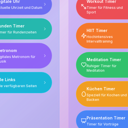
igitale Uhr
Workout Timer
tuelle Uhrzeit und Datum
Timer für Fitness und
Sport
unden Timer
HIIT Timer
mer für Rundenzeiten
Hochintensives
Intervalltraining
etronom
gitales Metronom für
Meditation Timer
usik
Ruhiger Timer für
Meditation
lle Links
le verfügbaren Seiten
Küchen Timer
Speziell für Kochen und
Backen
Präsentation Timer
Timer für Vorträge