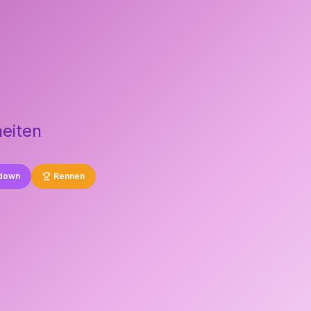
heiten
down
Rennen