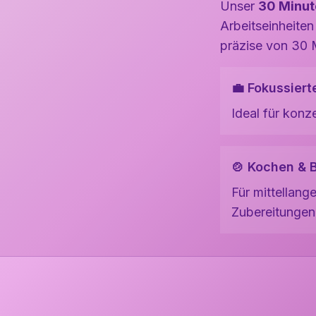
Unser
30 Minut
Arbeitseinheiten
präzise von 30 M
💼 Fokussiert
Ideal für konze
🍲 Kochen & 
Für mittellang
Zubereitungen