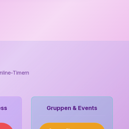
nline-Timern
ess
Gruppen & Events