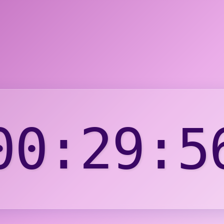
00:
29
:
5