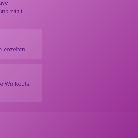
tive
und zählt
udienzeiten
ve Workouts