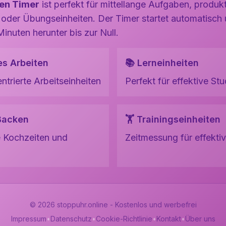
en Timer
ist perfekt für mittellange Aufgaben, produk
 oder Übungseinheiten. Der Timer startet automatisch 
inuten herunter bis zur Null.
es Arbeiten
📚 Lerneinheiten
ntrierte Arbeitseinheiten
Perfekt für effektive St
Backen
🏋️ Trainingseinheiten
e Kochzeiten und
Zeitmessung für effekti
©
2026
stoppuhr.online - Kostenlos und werbefrei
Impressum
•
Datenschutz
•
Cookie-Richtlinie
•
Kontakt
•
Über uns