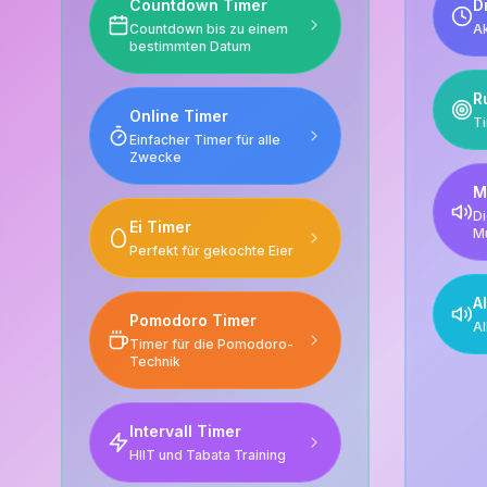
Countdown Timer
D
Countdown bis zu einem
Ak
bestimmten Datum
R
Online Timer
Ti
Einfacher Timer für alle
Zwecke
M
Di
Ei Timer
M
Perfekt für gekochte Eier
A
Pomodoro Timer
Al
Timer für die Pomodoro-
Technik
Intervall Timer
HIIT und Tabata Training