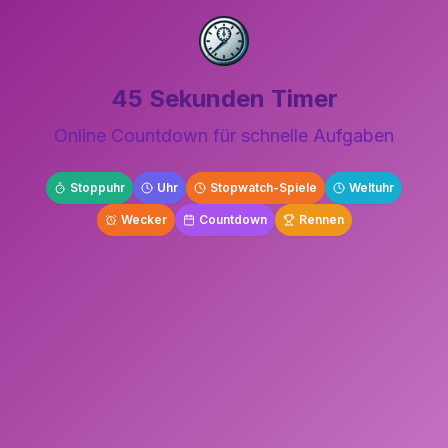
45 Sekunden Timer
Online Countdown für schnelle Aufgaben
Stoppuhr
Uhr
Stopwatch-Spiele
Weltuhr
Wecker
Countdown
Rennen