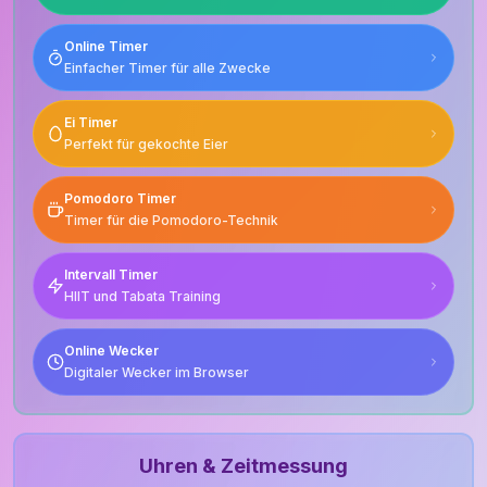
Online Timer
Einfacher Timer für alle Zwecke
Ei Timer
Perfekt für gekochte Eier
Pomodoro Timer
Timer für die Pomodoro-Technik
Intervall Timer
HIIT und Tabata Training
Online Wecker
Digitaler Wecker im Browser
Uhren & Zeitmessung