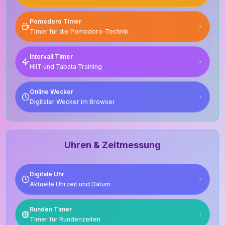
Pomodoro Timer
Timer für die Pomodoro-Technik
Intervall Timer
HIIT und Tabata Training
Online Wecker
Digitaler Wecker im Browser
Uhren & Zeitmessung
Digitale Uhr
Aktuelle Uhrzeit und Datum
Runden Timer
Timer für Rundenzeiten