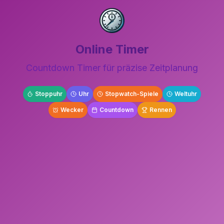
Online Timer
Countdown Timer für präzise Zeitplanung
Stoppuhr
Uhr
Stopwatch-Spiele
Weltuhr
Wecker
Countdown
Rennen