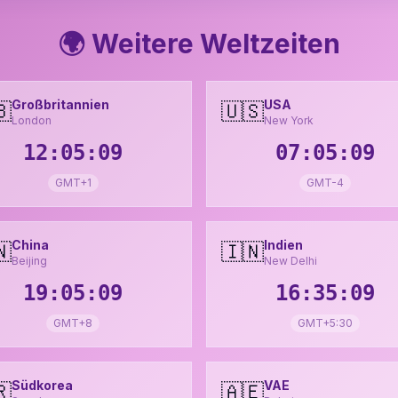
🌍 Weitere Weltzeiten
Großbritannien
USA
🇧
🇺🇸
London
New York
12:05:11
07:05:11
GMT+1
GMT-4
China
Indien
🇳
🇮🇳
Beijing
New Delhi
19:05:11
16:35:11
GMT+8
GMT+5:30
Südkorea
VAE
🇷
🇦🇪