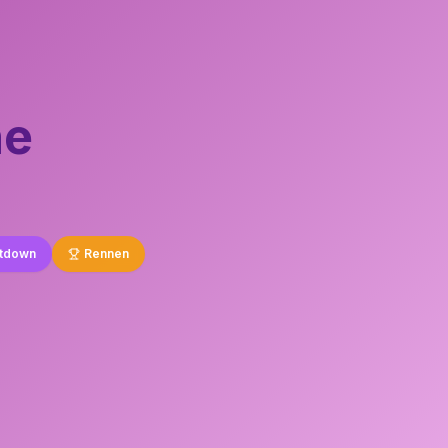
ne
tdown
Rennen