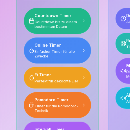
Countdown Timer
D
Countdown bis zu einem
Ak
bestimmten Datum
R
Online Timer
Ti
Einfacher Timer für alle
Zwecke
M
Di
Ei Timer
M
Perfekt für gekochte Eier
A
Pomodoro Timer
Al
Timer für die Pomodoro-
Technik
Intervall Timer