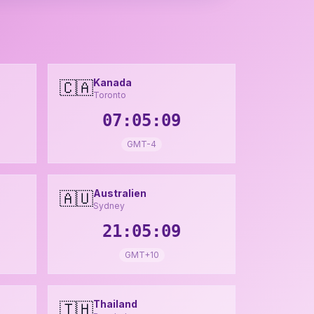
Kanada
🇨🇦
Toronto
07:05:11
GMT-4
Australien
🇦🇺
Sydney
21:05:11
GMT+10
Thailand
🇹🇭