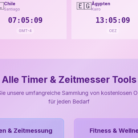
Chile
Ägypten
🇱
🇪🇬
Santiago
Kairo
07:05:11
13:05:11
GMT-4
OEZ
Alle Timer & Zeitmesser Tools
ie unsere umfangreiche Sammlung von kostenlosen O
für jeden Bedarf
en & Zeitmessung
Fitness & Welln