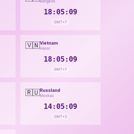
Bangkok
18:05:11
GMT+7
Vietnam
🇻🇳
Hanoi
18:05:11
GMT+7
Russland
🇷🇺
Moskau
14:05:11
GMT+3