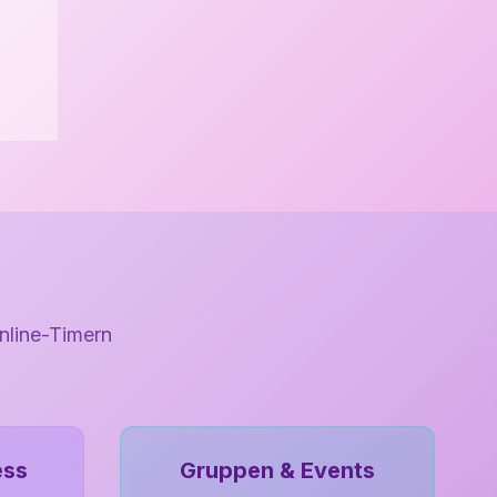
nline-Timern
ess
Gruppen & Events