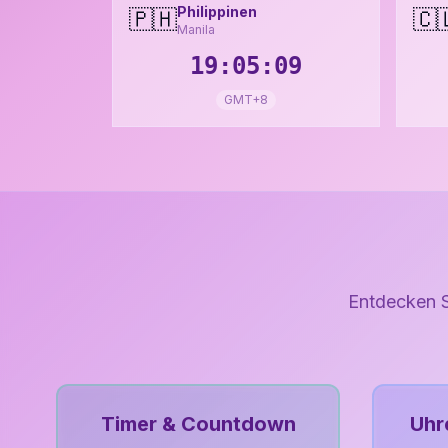
Philippinen
🇵🇭
🇨
Manila
19:05:11
GMT+8
Entdecken S
Timer & Countdown
Uhr