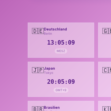
Deutschland
🇩🇪
🇬
Berlin
13:05:11
MESZ
Japan
🇯🇵
🇨
Tokyo
20:05:11
GMT+9
Brasilien
🇧🇷
🇰