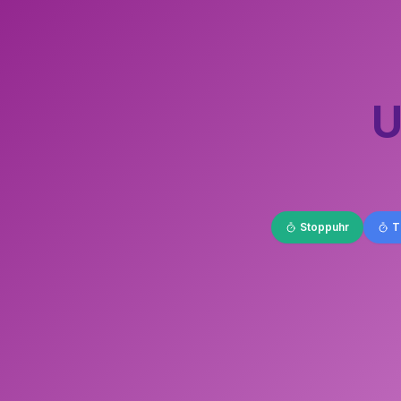
U
Stoppuhr
T