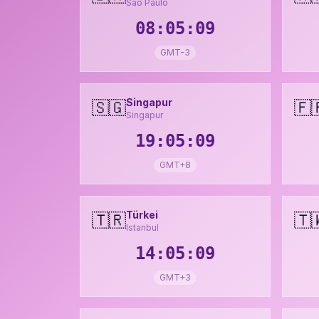
São Paulo
08:05:11
GMT-3
Singapur
🇸🇬
🇫
Singapur
19:05:11
GMT+8
Türkei
🇹🇷
🇹
Istanbul
14:05:11
GMT+3