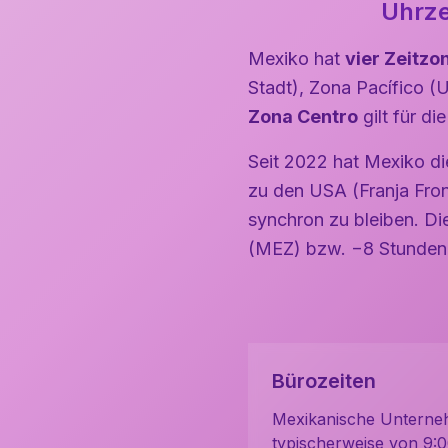
Uhrze
Mexiko hat
vier Zeitzo
Stadt), Zona Pacífico (
Zona Centro
gilt für d
Seit 2022 hat Mexiko di
zu den USA (Franja Fro
synchron zu bleiben. Di
(MEZ) bzw. −8 Stunden
Bürozeiten
Mexikanische Unterne
typischerweise von 9:0