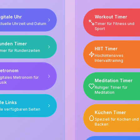
igitale Uhr
Workout Timer
tuelle Uhrzeit und Datum
Timer für Fitness und
Sport
unden Timer
HIIT Timer
mer für Rundenzeiten
Hochintensives
Intervalltraining
etronom
gitales Metronom für
Meditation Timer
usik
Ruhiger Timer für
Meditation
lle Links
le verfügbaren Seiten
Küchen Timer
Speziell für Kochen und
Backen