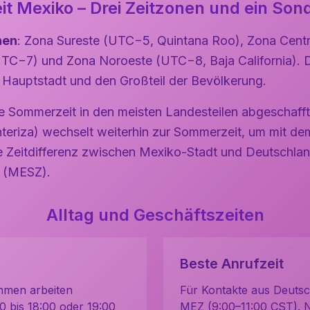
it Mexiko – Drei Zeitzonen und ein Sond
nen
: Zona Sureste (UTC−5, Quintana Roo), Zona Cen
UTC−7) und Zona Noroeste (UTC−8, Baja California). D
ie Hauptstadt und den Großteil der Bevölkerung.
e Sommerzeit in den meisten Landesteilen abgeschafft
nteriza) wechselt weiterhin zur Sommerzeit, um mit 
e Zeitdifferenz zwischen Mexiko-Stadt und Deutschla
 (MESZ).
Alltag und Geschäftszeiten
Beste Anrufzeit
hmen arbeiten
Für Kontakte aus Deutsc
0 bis 18:00 oder 19:00
MEZ (9:00–11:00 CST). 