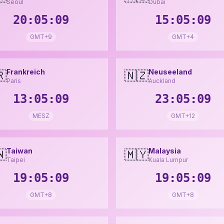
Seoul
Dubai
20:05:11
15:05:11
GMT+9
GMT+4
Frankreich
Neuseeland
🇷
🇳🇿
Paris
Auckland
13:05:11
23:05:11
MESZ
GMT+12
Taiwan
Malaysia
🇼
🇲🇾
Taipei
Kuala Lumpur
19:05:11
19:05:11
GMT+8
GMT+8