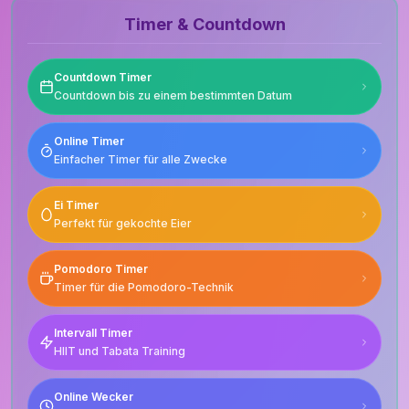
Timer & Countdown
Countdown Timer
Countdown bis zu einem bestimmten Datum
Online Timer
Einfacher Timer für alle Zwecke
Ei Timer
Perfekt für gekochte Eier
Pomodoro Timer
Timer für die Pomodoro-Technik
Intervall Timer
HIIT und Tabata Training
Online Wecker