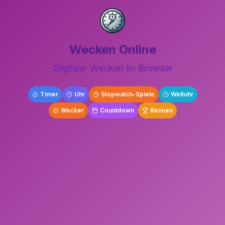
Wecken Online
Digitaler Wecken im Browser
Timer
Uhr
Stopwatch-Spiele
Weltuhr
Wecker
Countdown
Rennen