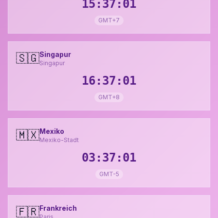
15:37:02
GMT+7
Singapur
🇸🇬
Singapur
16:37:02
GMT+8
Mexiko
🇲🇽
Mexiko-Stadt
03:37:02
GMT-5
Frankreich
🇫🇷
Paris