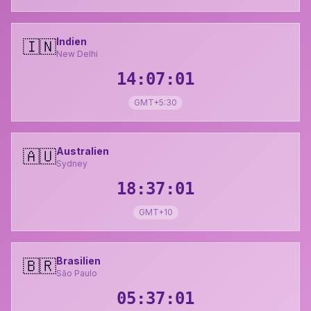
Indien
🇮🇳
New Delhi
14:07:02
GMT+5:30
Australien
🇦🇺
Sydney
18:37:02
GMT+10
Brasilien
🇧🇷
São Paulo
05:37:02