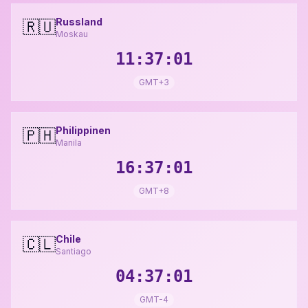
Russland
🇷🇺
Moskau
11:37:02
GMT+3
Philippinen
🇵🇭
Manila
16:37:02
GMT+8
Chile
🇨🇱
Santiago
04:37:02
GMT-4