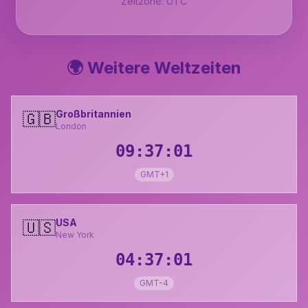
Zeitzone:
UTC
🌍 Weitere Weltzeiten
Großbritannien
🇬🇧
London
09:37:02
GMT+1
USA
🇺🇸
New York
04:37:02
GMT-4