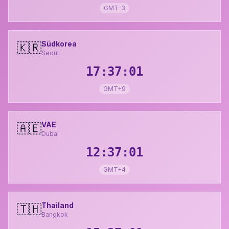
GMT-3
Südkorea
🇰🇷
Seoul
17:37:02
GMT+9
VAE
🇦🇪
Dubai
12:37:02
GMT+4
Thailand
🇹🇭
Bangkok