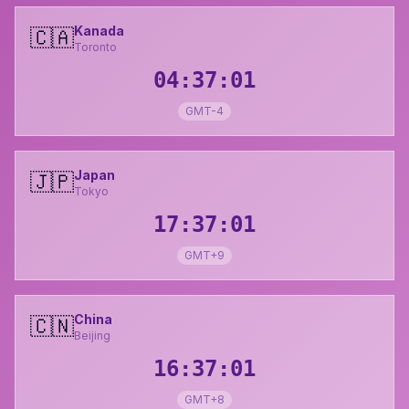
Kanada
🇨🇦
Toronto
04:37:02
GMT-4
Japan
🇯🇵
Tokyo
17:37:02
GMT+9
China
🇨🇳
Beijing
16:37:02
GMT+8