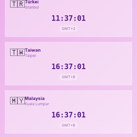
Türkei
🇹🇷
Istanbul
11:37:02
GMT+3
Taiwan
🇹🇼
Taipei
16:37:02
GMT+8
Malaysia
🇲🇾
Kuala Lumpur
16:37:02
GMT+8