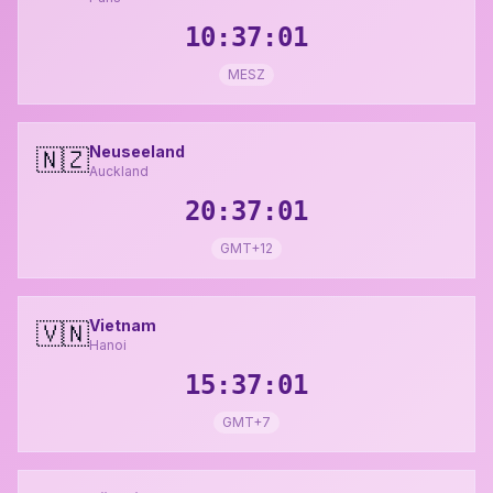
10:37:02
MESZ
Neuseeland
🇳🇿
Auckland
20:37:02
GMT+12
Vietnam
🇻🇳
Hanoi
15:37:02
GMT+7