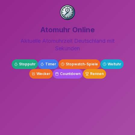
Atomuhr Online
Aktuelle Atomuhrzeit Deutschland mit
Sekunden
Stoppuhr
Timer
Stopwatch-Spiele
Weltuhr
Wecker
Countdown
Rennen