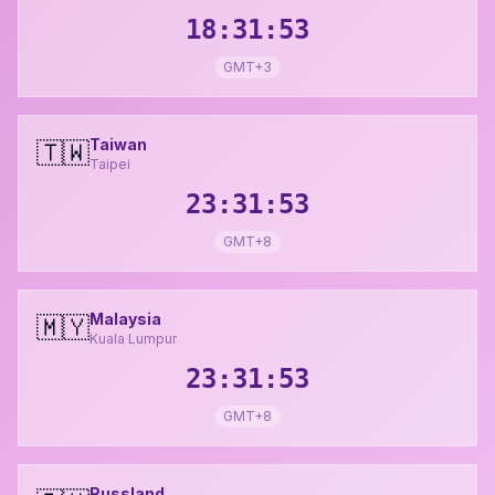
18:31:54
GMT+3
Taiwan
🇹🇼
Taipei
23:31:54
GMT+8
Malaysia
🇲🇾
Kuala Lumpur
23:31:54
GMT+8
Russland