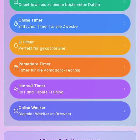
Countdown bis zu einem bestimmten Datum
Online Timer
Einfacher Timer für alle Zwecke
Ei Timer
Perfekt für gekochte Eier
Pomodoro Timer
Timer für die Pomodoro-Technik
Intervall Timer
HIIT und Tabata Training
Online Wecker
Digitaler Wecker im Browser