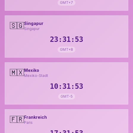
GMT+7
Singapur
🇸🇬
Singapur
23:31:54
GMT+8
Mexiko
🇲🇽
Mexiko-Stadt
10:31:54
GMT-5
Frankreich
🇫🇷
Paris