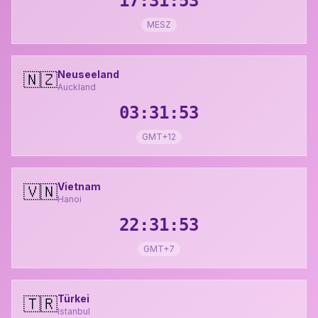
17:31:54
MESZ
Neuseeland
🇳🇿
Auckland
03:31:54
GMT+12
Vietnam
🇻🇳
Hanoi
22:31:54
GMT+7
Türkei
🇹🇷
Istanbul