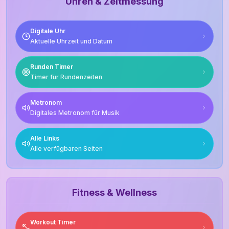
Uhren & Zeitmessung
Digitale Uhr
Aktuelle Uhrzeit und Datum
Runden Timer
Timer für Rundenzeiten
Metronom
Digitales Metronom für Musik
Alle Links
Alle verfügbaren Seiten
Fitness & Wellness
Workout Timer