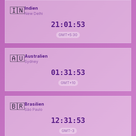
Indien
🇮🇳
New Delhi
21:01:54
GMT+5:30
Australien
🇦🇺
Sydney
01:31:54
GMT+10
Brasilien
🇧🇷
São Paulo
12:31:54
GMT-3