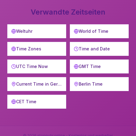
Verwandte Zeitseiten
Weltuhr
World of Time
Time Zones
Time and Date
UTC Time Now
GMT Time
Current Time in Germany
Berlin Time
CET Time
©
2026
stoppuhr.online - Kostenlos und werbefrei