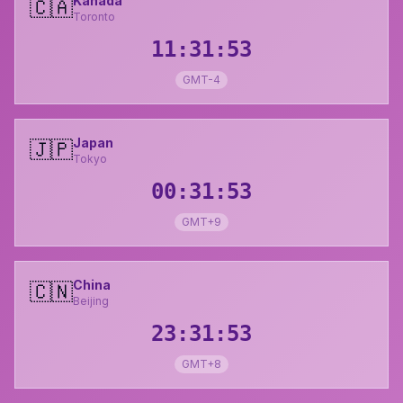
Kanada
🇨🇦
Toronto
11:31:54
GMT-4
Japan
🇯🇵
Tokyo
00:31:54
GMT+9
China
🇨🇳
Beijing
23:31:54
GMT+8