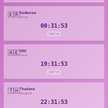
Südkorea
🇰🇷
Seoul
00:31:54
GMT+9
VAE
🇦🇪
Dubai
19:31:54
GMT+4
Thailand
🇹🇭
Bangkok
22:31:54