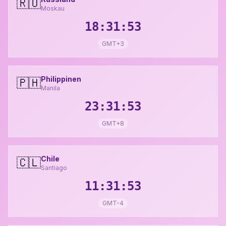
🇷🇺
Moskau
18:31:54
GMT+3
Philippinen
🇵🇭
Manila
23:31:54
GMT+8
Chile
🇨🇱
Santiago
11:31:54
GMT-4