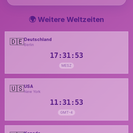
🌍 Weitere Weltzeiten
Deutschland
🇩🇪
Berlin
17:31:54
MESZ
USA
🇺🇸
New York
11:31:54
GMT-4