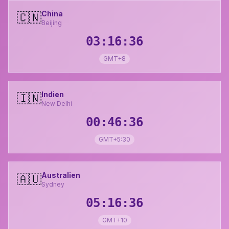
China
🇨🇳
Beijing
03:16:37
GMT+8
Indien
🇮🇳
New Delhi
00:46:37
GMT+5:30
Australien
🇦🇺
Sydney
05:16:37
GMT+10