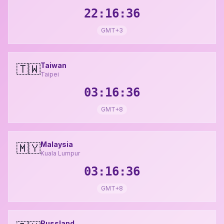
22:16:37
GMT+3
Taiwan
🇹🇼
Taipei
03:16:37
GMT+8
Malaysia
🇲🇾
Kuala Lumpur
03:16:37
GMT+8
Russland