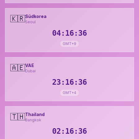
Südkorea
🇰🇷
Seoul
04:16:37
GMT+9
VAE
🇦🇪
Dubai
23:16:37
GMT+4
Thailand
🇹🇭
Bangkok
02:16:37