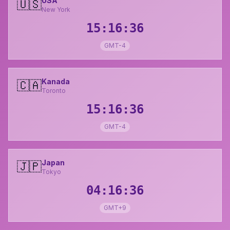
USA
🇺🇸
New York
15:16:37
GMT-4
Kanada
🇨🇦
Toronto
15:16:37
GMT-4
Japan
🇯🇵
Tokyo
04:16:37
GMT+9