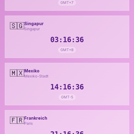
GMT+7
Singapur
🇸🇬
Singapur
03:16:37
GMT+8
Mexiko
🇲🇽
Mexiko-Stadt
14:16:37
GMT-5
Frankreich
🇫🇷
Paris