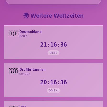
🌍 Weitere Weltzeiten
Deutschland
🇩🇪
Berlin
21:16:37
MESZ
Großbritannien
🇬🇧
London
20:16:37
GMT+1