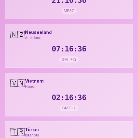
21:16:37
MESZ
Neuseeland
🇳🇿
Auckland
07:16:37
GMT+12
Vietnam
🇻🇳
Hanoi
02:16:37
GMT+7
Türkei
🇹🇷
Istanbul