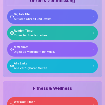
Uhren & Zeitmessung
Digitale Uhr
Aktuelle Uhrzeit und Datum
Runden Timer
Timer für Rundenzeiten
Metronom
Digitales Metronom für Musik
Alle Links
Alle verfügbaren Seiten
Fitness & Wellness
Workout Timer