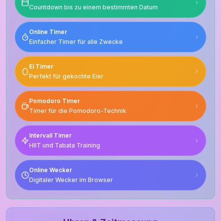
Countdown bis zu einem bestimmten Datum
Online Timer
Einfacher Timer für alle Zwecke
Ei Timer
Perfekt für gekochte Eier
Pomodoro Timer
Timer für die Pomodoro-Technik
Intervall Timer
HIIT und Tabata Training
Online Wecker
Digitaler Wecker im Browser