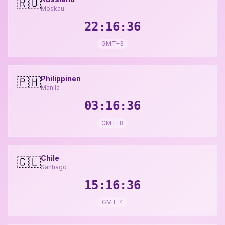
🇷🇺
Moskau
22:16:37
GMT+3
Philippinen
🇵🇭
Manila
03:16:37
GMT+8
Chile
🇨🇱
Santiago
15:16:37
GMT-4